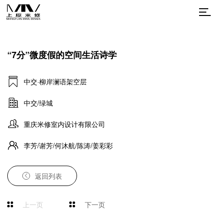
“7分”微度假的空间生活诗学
中交·柳岸澜语架空层
中交/绿城
重庆米修室内设计有限公司
李芳/谢芳/何沐航/陈涛/姜彩彩
返回列表
上一页
下一页