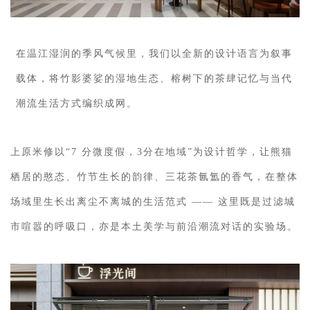
在温江湿润的季风气候里，我们以全新的设计语言为叙事
载体，将竹影婆娑的湿地生态、榕树下的茶肆记忆与当代
潮流生活方式编织成网。
上原米修以“7 分微度假，
3分在
地域”为设计哲学，让熊猫
栖居的憨态、竹节生长的韵律、三花茶氤氲的香气，在整体
场域里生长出离尘不离城的生活范式 —— 这里既是过滤城
市喧嚣的呼吸口，亦是本土美学与前沿潮流对话的实验场。