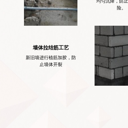
均匀沉降，防
墙体拉结筋工艺
新旧墙进行植筋加胶，防
止墙体开裂