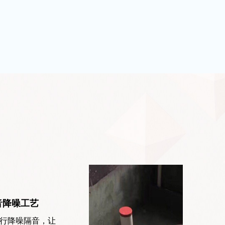
音降噪工艺
行降噪隔音，让
下