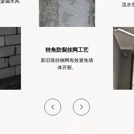
止渗漏水风
流水
转角防裂挂网工艺
新旧墙挂钢网有效避免墙