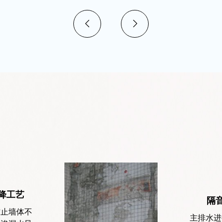
降工艺
隔
防止墙体不
主排水进