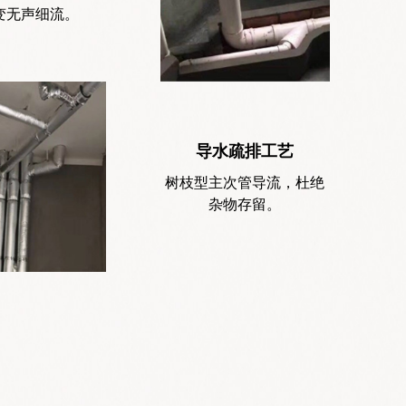
变无声细流。
导水疏排工艺
树枝型主次管导流，杜绝
杂物存留。