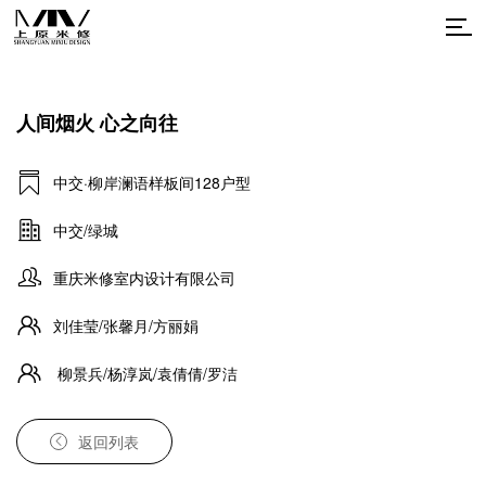
人间烟火 心之向往
中交·柳岸澜语样板间128户型
中交/绿城
重庆米修室内设计有限公司
刘佳莹/张馨月/方丽娟
柳景兵/杨淳岚/袁倩倩/罗洁
返回列表