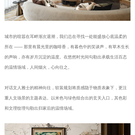
城市的喧嚣在耳畔渐次退潮，我们总在寻找一处能盛放心底温柔的
所在 —— 那里有晨光里的咖啡香，有暮色中的笑谈声，有草木生长
的声响，亦有岁月沉淀的温度。在悠然时光间勾勒出承载生活百态
的温情场域，人间烟火，心向往之。
对话文人雅士的精神向往，软装规划将质感隐于物质表象下，更注
重人文场景的主题表达。以米色与绿色组合出的玄关入口，其色彩
和文理纹理勾勒出归家后的温情场域。