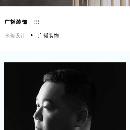
广韬装饰
米修设计
广韬装饰